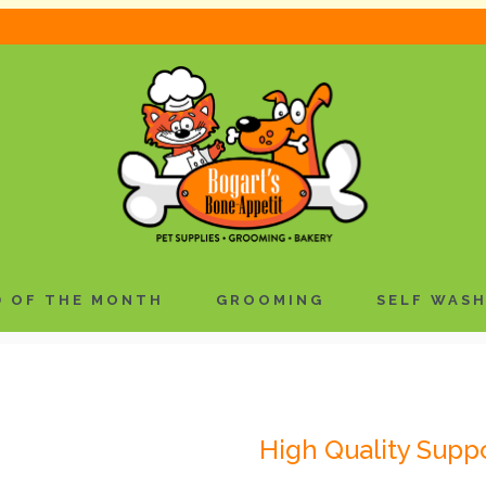
What We Do Best
r sit voluptatem accusantium
Neque porro quisquam est, qui
ue ipsa quae ab illo
consectetur, adipisci velit, 
tae dicta sunt explicabo.
ut labore et dolore magnam a
 OF THE MONTH
GROOMING
SELF WAS
High Quality Supp