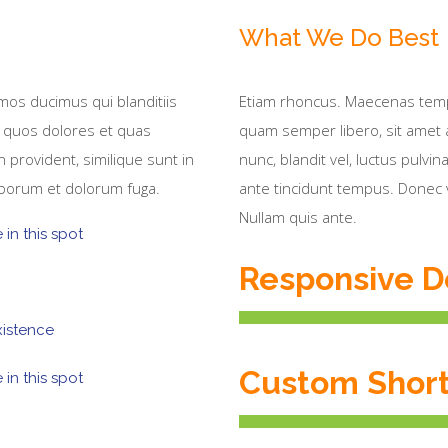
What We Do Best
mos ducimus qui blanditiis
Etiam rhoncus. Maecenas tem
i quos dolores et quas
quam semper libero, sit amet
n provident, similique sunt in
nunc, blandit vel, luctus pulvi
 laborum et dolorum fuga.
ante tincidunt tempus. Donec v
Nullam quis ante.
 in this spot
Responsive D
xistence
Custom Shor
 in this spot