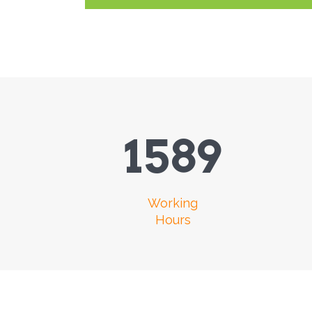
1589
Working
Hours