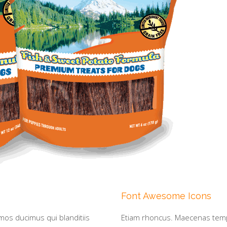
Font Awesome Icons
mos ducimus qui blanditiis
Etiam rhoncus. Maecenas tem