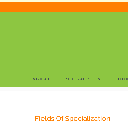
About Our Company
Sed ut perspiciatis unde omnis iste natus erro
doloremque laudantium, totam rem aperiam, eaq
inventore veritatis et quasi architecto beatae vi
ABOUT
PET SUPPLIES
FOOD
Fields Of Specialization