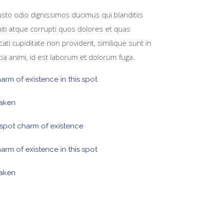
sto odio dignissimos ducimus qui blanditiis
ti atque corrupti quos dolores et quas
ati cupiditate non provident, similique sunt in
itia animi, id est laborum et dolorum fuga.
arm of existence in this spot
taken
 spot charm of existence
arm of existence in this spot
taken