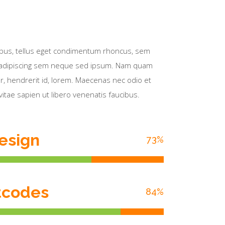
pus, tellus eget condimentum rhoncus, sem
 adipiscing sem neque sed ipsum. Nam quam
nar, hendrerit id, lorem. Maecenas nec odio et
itae sapien ut libero venenatis faucibus.
esign
73
%
tcodes
84
%