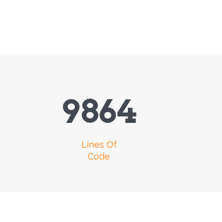
9864
Lines Of
Code