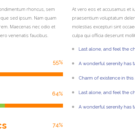
 condimentum rhoncus, sem
At vero eos et accusamus et iu
 neque sed ipsum. Nam quam
praesentium voluptatum deleni
 lorem. Maecenas nec odio et
molestias excepturi sint occaec
bero venenatis faucibus.
culpa qui officia deserunt moll
Last alone, and feel the ch
55
%
A wonderful serenity has 
Charm of existence in this
Last alone, and feel the ch
64
%
A wonderful serenity has 
cs
74
%