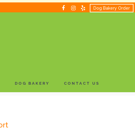
Dog Bakery Order
 dolorem ipsum quia dolor sit amet,
sed quia non numquam eius modi tempora incidunt
liquam quaerat voluptatem.
H
DOG BAKERY
CONTACT US
ort