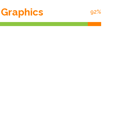
 Graphics
92
%